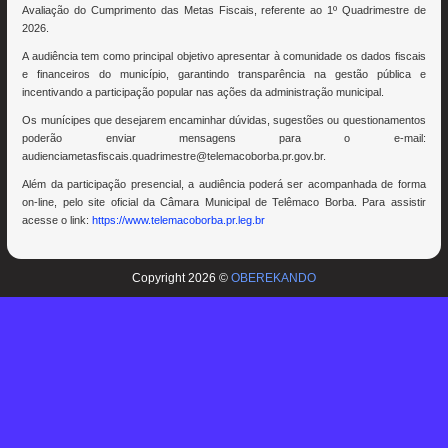
Avaliação do Cumprimento das Metas Fiscais, referente ao 1º Quadrimestre de
2026.
A audiência tem como principal objetivo apresentar à comunidade os dados fiscais
e financeiros do município, garantindo transparência na gestão pública e
incentivando a participação popular nas ações da administração municipal.
Os munícipes que desejarem encaminhar dúvidas, sugestões ou questionamentos
poderão enviar mensagens para o e-mail:
audienciametasfiscais.quadrimestre@telemacoborba.pr.gov.br.
Além da participação presencial, a audiência poderá ser acompanhada de forma
on-line, pelo site oficial da Câmara Municipal de Telêmaco Borba. Para assistir
acesse o link:
https://www.telemacoborba.pr.leg.br
Copyright 2026 ©
OBEREKANDO