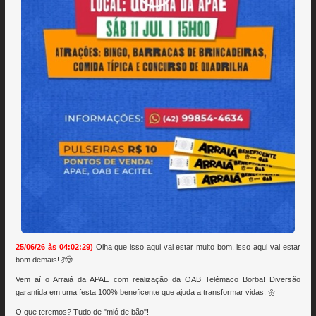
25/06/26 às 04:02:29)
Olha que isso aqui vai estar muito bom, isso aqui vai estar
bom demais! 💃🤠
Vem aí o Arraiá da APAE com realização da OAB Telêmaco Borba! Diversão
garantida em uma festa 100% beneficente que ajuda a transformar vidas. 🌼
O que teremos? Tudo de "mió de bão"!