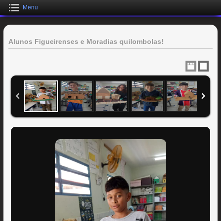
Menu
Alunos Figueirenses e Moradias quilombolas!