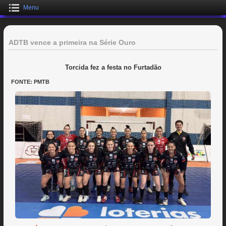
Menu
ADTB vence a primeira na Série Ouro
Torcida fez a festa no Furtadão
FONTE: PMTB