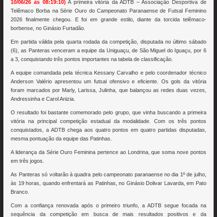
10/06/26 às 08:19:10)
A primeira vitória da ADTB – Associação Desportiva de
Telêmaco Borba na Série Ouro do Campeonato Paranaense de Futsal Feminino
2026 finalmente chegou. E foi em grande estilo, diante da torcida telêmaco-
borbense, no Ginásio Furtadão.
Em partida válida pela quarta rodada da competição, disputada no último sábado
(6), as Panteras venceram a equipe da Uniguaçu, de São Miguel do Iguaçu, por 6
a 3, conquistando três pontos importantes na tabela de classificação.
A equipe comandada pela técnica Kessany Carvalho e pelo coordenador técnico
Anderson Valério apresentou um futsal ofensivo e eficiente. Os gols da vitória
foram marcados por Marly, Larissa, Julinha, que balançou as redes duas vezes,
Andressinha e Carol Anizia.
O resultado foi bastante comemorado pelo grupo, que vinha buscando a primeira
vitória na principal competição estadual da modalidade. Com os três pontos
conquistados, a ADTB chega aos quatro pontos em quatro partidas disputadas,
mesma pontuação da equipe das Patinhas.
A liderança da Série Ouro Feminina pertence ao Londrina, que soma nove pontos
em três jogos.
As Panteras só voltarão à quadra pelo campeonato paranaense no dia 1º de julho,
às 19 horas, quando enfrentará as Patinhas, no Ginásio Dolivar Lavarda, em Pato
Branco.
Com a confiança renovada após o primeiro triunfo, a ADTB segue focada na
sequência da competição em busca de mais resultados positivos e da