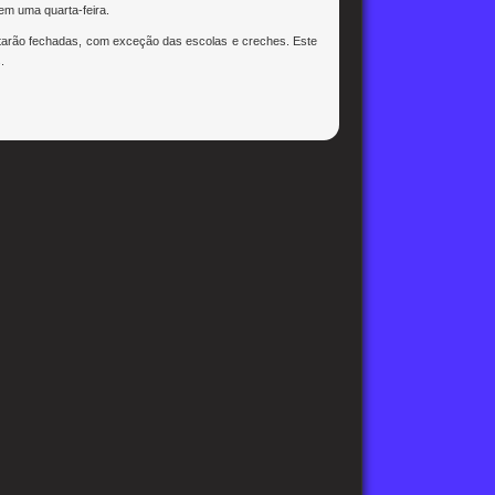
em uma quarta-feira.
estarão fechadas, com exceção das escolas e creches. Este
.