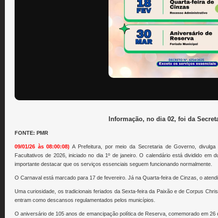
Informação, no dia 02, foi da Secre
FONTE: PMR
09/01/26 às 08:00:08)
A Prefeitura, por meio da Secretaria de Governo, divulga
Facultativos de 2026, iniciado no dia 1º de janeiro. O calendário está dividido em d
importante destacar que os serviços essenciais seguem funcionando normalmente.
O Carnaval está marcado para 17 de fevereiro. Já na Quarta-feira de Cinzas, o atendi
Uma curiosidade, os tradicionais feriados da Sexta-feira da Paixão e de Corpus Chris
entram como descansos regulamentados pelos municípios.
O aniversário de 105 anos de emancipação política de Reserva, comemorado em 26 de