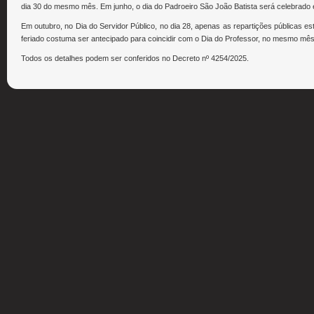
dia 30 do mesmo mês. Em junho, o dia do Padroeiro São João Batista será celebrado 
Em outubro, no Dia do Servidor Público, no dia 28, apenas as repartições públicas 
feriado costuma ser antecipado para coincidir com o Dia do Professor, no mesmo mês
Todos os detalhes podem ser conferidos no Decreto nº 4254/2025.